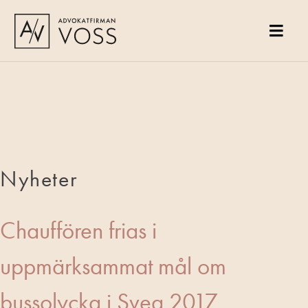
Gå
till
innehåll
Advokatfirman Voss
Specialiserad på familjerätt, socialrätt och brottmål
Nyheter
Chauffören frias i
uppmärksammat mål om
bussolycka i Sveg 2017